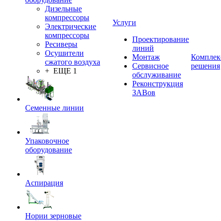
Дизельные
компрессоры
Услуги
Электрические
компрессоры
Проектирование
Ресиверы
линий
Осушители
Монтаж
Комплек
сжатого воздуха
Сервисное
решения
+ ЕЩЕ 1
обслуживание
Реконструкция
ЗАВов
Семенные линии
Упаковочное
оборудование
Аспирация
Нории зерновые