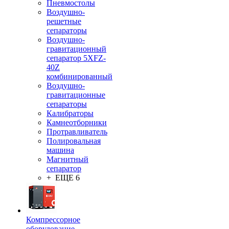
Пневмостолы
Воздушно-
решетные
сепараторы
Воздушно-
гравитационный
сепаратор 5XFZ-
40Z
комбинированный
Воздушно-
гравитационные
сепараторы
Калибраторы
Камнеотборники
Протравливатель
Полировальная
машина
Магнитный
сепаратор
+ ЕЩЕ 6
Компрессорное
оборудование