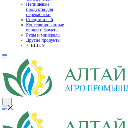
Непищевые
продукты для
переработки
Специи и чай
Консервированные
овощи и фрукты
Руды и минералы
Другие продукты
+ ЕЩЕ 9