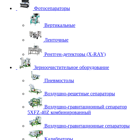
Фотосепараторы
Вертикальные
Ленточные
Рентген-детекторы (X-RAY)
Зерноочистительное оборудование
Пневмостолы
Воздушно-решетные сепараторы
Воздушно-гравитационный сепаратор
5XFZ-40Z комбинированный
Воздушно-гравитационные сепараторы
Калибраторы