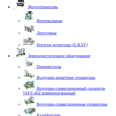
Фотосепараторы
Вертикальные
Ленточные
Рентген-детекторы (X-RAY)
Зерноочистительное оборудование
Пневмостолы
Воздушно-решетные сепараторы
Воздушно-гравитационный сепаратор
5XFZ-40Z комбинированный
Воздушно-гравитационные сепараторы
Калибраторы