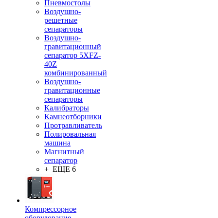
Пневмостолы
Воздушно-
решетные
сепараторы
Воздушно-
гравитационный
сепаратор 5XFZ-
40Z
комбинированный
Воздушно-
гравитационные
сепараторы
Калибраторы
Камнеотборники
Протравливатель
Полировальная
машина
Магнитный
сепаратор
+ ЕЩЕ 6
Компрессорное
оборудование