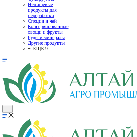
Непищевые
продукты для
переработки
Специи и чай
Консервированные
овощи и фрукты
Руды и минералы
Другие продукты
+ ЕЩЕ 9