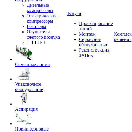
Дизельные
компрессоры
Услуги
Электрические
компрессоры
Проектирование
Ресиверы
линий
Осушители
Монтаж
Комплек
сжатого воздуха
Сервисное
решения
+ ЕЩЕ 1
обслуживание
Реконструкция
ЗАВов
Семенные линии
Упаковочное
оборудование
Аспирация
Нории зерновые