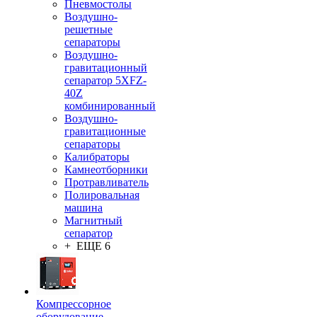
Пневмостолы
Воздушно-
решетные
сепараторы
Воздушно-
гравитационный
сепаратор 5XFZ-
40Z
комбинированный
Воздушно-
гравитационные
сепараторы
Калибраторы
Камнеотборники
Протравливатель
Полировальная
машина
Магнитный
сепаратор
+ ЕЩЕ 6
Компрессорное
оборудование