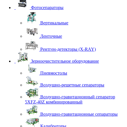
Фотосепараторы
Вертикальные
Ленточные
Рентген-детекторы (X-RAY)
Зерноочистительное оборудование
Пневмостолы
Воздушно-решетные сепараторы
Воздушно-гравитационный сепаратор
5XFZ-40Z комбинированный
Воздушно-гравитационные сепараторы
Калибраторы