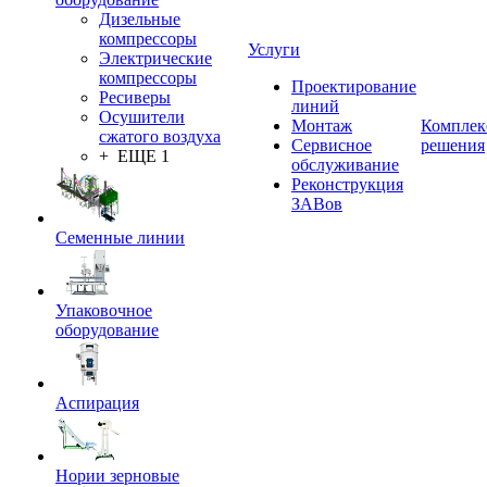
Дизельные
компрессоры
Услуги
Электрические
компрессоры
Проектирование
Ресиверы
линий
Осушители
Монтаж
Комплек
сжатого воздуха
Сервисное
решения
+ ЕЩЕ 1
обслуживание
Реконструкция
ЗАВов
Семенные линии
Упаковочное
оборудование
Аспирация
Нории зерновые