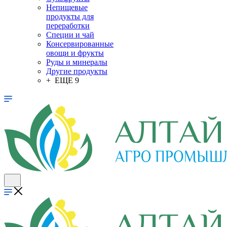
Непищевые
продукты для
переработки
Специи и чай
Консервированные
овощи и фрукты
Руды и минералы
Другие продукты
+ ЕЩЕ 9