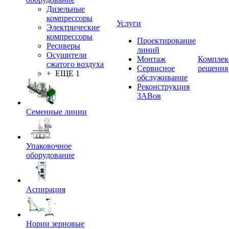
Дизельные
компрессоры
Услуги
Электрические
компрессоры
Проектирование
Ресиверы
линий
Осушители
Монтаж
Комплек
сжатого воздуха
Сервисное
решения
+ ЕЩЕ 1
обслуживание
Реконструкция
ЗАВов
Семенные линии
Упаковочное
оборудование
Аспирация
Нории зерновые