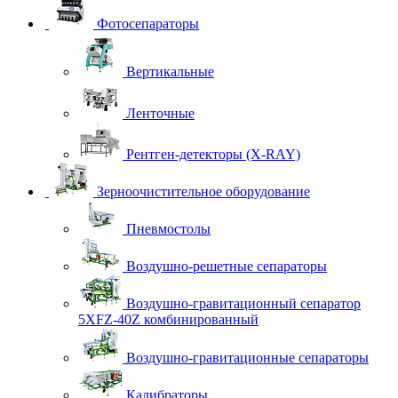
Фотосепараторы
Вертикальные
Ленточные
Рентген-детекторы (X-RAY)
Зерноочистительное оборудование
Пневмостолы
Воздушно-решетные сепараторы
Воздушно-гравитационный сепаратор
5XFZ-40Z комбинированный
Воздушно-гравитационные сепараторы
Калибраторы