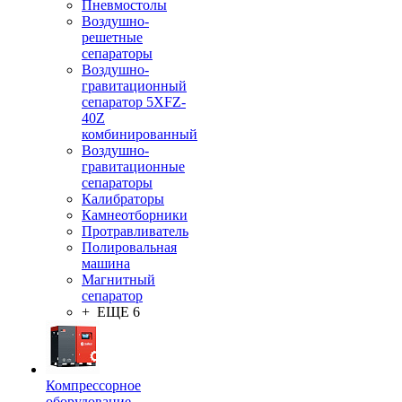
Пневмостолы
Воздушно-
решетные
сепараторы
Воздушно-
гравитационный
сепаратор 5XFZ-
40Z
комбинированный
Воздушно-
гравитационные
сепараторы
Калибраторы
Камнеотборники
Протравливатель
Полировальная
машина
Магнитный
сепаратор
+ ЕЩЕ 6
Компрессорное
оборудование