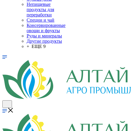
Непищевые
продукты для
переработки
Специи и чай
Консервированные
овощи и фрукты
Руды и минералы
Другие продукты
+ ЕЩЕ 9