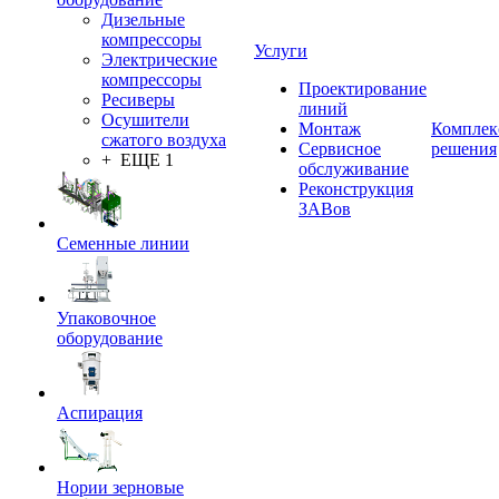
Дизельные
компрессоры
Услуги
Электрические
компрессоры
Проектирование
Ресиверы
линий
Осушители
Монтаж
Комплек
сжатого воздуха
Сервисное
решения
+ ЕЩЕ 1
обслуживание
Реконструкция
ЗАВов
Семенные линии
Упаковочное
оборудование
Аспирация
Нории зерновые