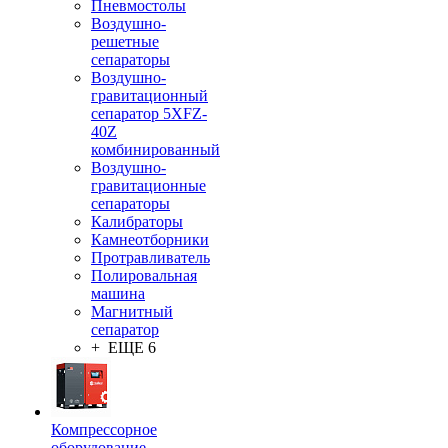
Пневмостолы
Воздушно-
решетные
сепараторы
Воздушно-
гравитационный
сепаратор 5XFZ-
40Z
комбинированный
Воздушно-
гравитационные
сепараторы
Калибраторы
Камнеотборники
Протравливатель
Полировальная
машина
Магнитный
сепаратор
+ ЕЩЕ 6
Компрессорное
оборудование