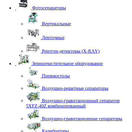
Фотосепараторы
Вертикальные
Ленточные
Рентген-детекторы (X-RAY)
Зерноочистительное оборудование
Пневмостолы
Воздушно-решетные сепараторы
Воздушно-гравитационный сепаратор
5XFZ-40Z комбинированный
Воздушно-гравитационные сепараторы
Калибраторы