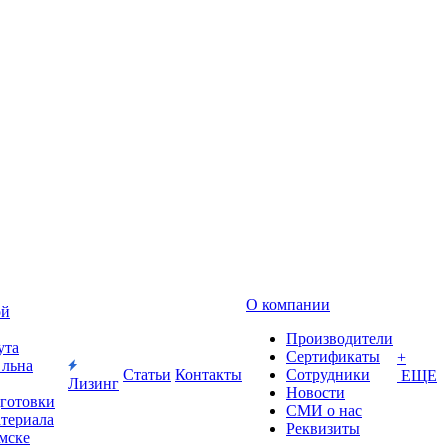
О компании
ой
Производители
ута
Сертификаты
+
 льна
Статьи
Контакты
Сотрудники
ЕЩЕ
Лизинг
Новости
дготовки
СМИ о нас
атериала
Реквизиты
Омске