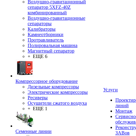
Воздушно-гравитационный
сепаратор 5XFZ-40Z
комбинированный
Воздушно-гравитационные
сепараторы
Калибраторы
Камнеотборники
Протравливатель
Полировальная машина
Магнитный сепаратор
+ ЕЩЕ 6
Компрессорное оборудование
Дизельные компрессоры
Услуги
Электрические компрессоры
Ресиверы
Проектир
Осушители сжатого воздуха
линий
+ ЕЩЕ 1
Монтаж
Сервисно
обслужив
Реконстр
Семенные линии
ЗАВов