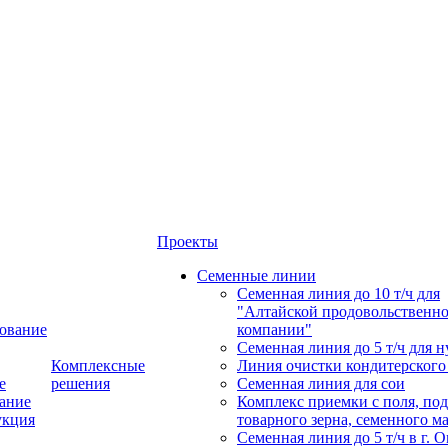
Проекты
Семенные линии
Семенная линия до 10 т/ч для
"Алтайской продовольственн
ование
компании"
Семенная линия до 5 т/ч для н
Комплексные
Линия очистки кондитерского
е
решения
Семенная линия для сои
ание
Комплекс приемки с поля, по
укция
товарного зерна, семенного м
Семенная линия до 5 т/ч в г. 