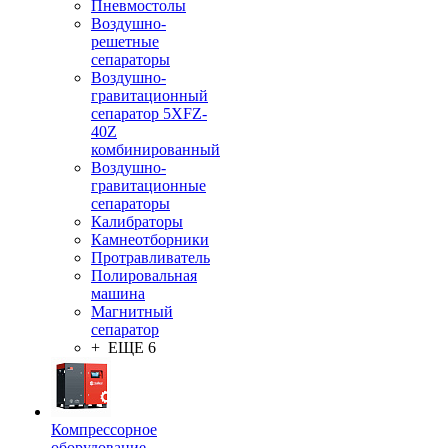
Пневмостолы
Воздушно-
решетные
сепараторы
Воздушно-
гравитационный
сепаратор 5XFZ-
40Z
комбинированный
Воздушно-
гравитационные
сепараторы
Калибраторы
Камнеотборники
Протравливатель
Полировальная
машина
Магнитный
сепаратор
+ ЕЩЕ 6
Компрессорное
оборудование