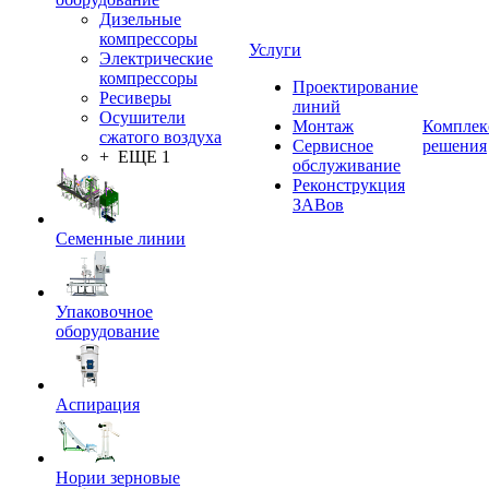
Дизельные
компрессоры
Услуги
Электрические
компрессоры
Проектирование
Ресиверы
линий
Осушители
Монтаж
Комплек
сжатого воздуха
Сервисное
решения
+ ЕЩЕ 1
обслуживание
Реконструкция
ЗАВов
Семенные линии
Упаковочное
оборудование
Аспирация
Нории зерновые