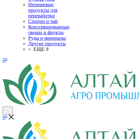
Непищевые
продукты для
переработки
Специи и чай
Консервированные
овощи и фрукты
Руды и минералы
Другие продукты
+ ЕЩЕ 9