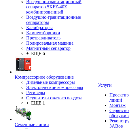
Воздушно-гравитационный
сепаратор 5XFZ-40Z
комбинированный
Воздушно-гравитационные
сепараторы
Калибраторы
Камнеотборники
Протравливатель
Полировальная машина
Магнитный сепаратор
+ ЕЩЕ 6
Компрессорное оборудование
Дизельные компрессоры
Услуги
Электрические компрессоры
Ресиверы
Проектир
Осушители сжатого воздуха
линий
+ ЕЩЕ 1
Монтаж
Сервисно
обслужив
Реконстр
Семенные линии
ЗАВов