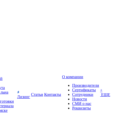
О компании
ой
Производители
ута
Сертификаты
+
 льна
Статьи
Контакты
Сотрудники
ЕЩЕ
Лизинг
Новости
дготовки
СМИ о нас
атериала
Реквизиты
Омске