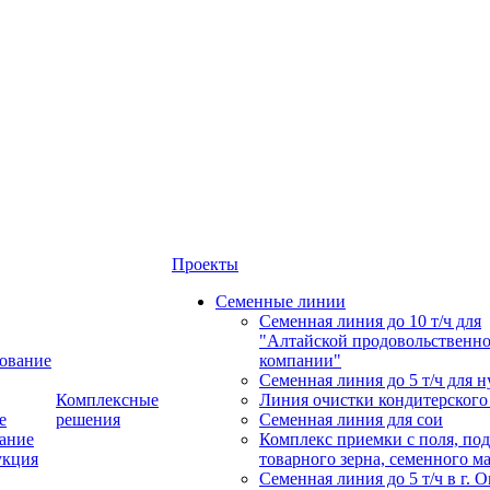
Проекты
Семенные линии
Семенная линия до 10 т/ч для
"Алтайской продовольственн
ование
компании"
Семенная линия до 5 т/ч для н
Комплексные
Линия очистки кондитерского
е
решения
Семенная линия для сои
ание
Комплекс приемки с поля, по
укция
товарного зерна, семенного м
Семенная линия до 5 т/ч в г. 