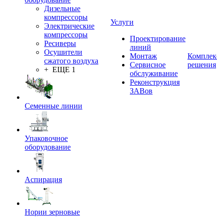
Дизельные
компрессоры
Услуги
Электрические
компрессоры
Проектирование
Ресиверы
линий
Осушители
Монтаж
Комплек
сжатого воздуха
Сервисное
решения
+ ЕЩЕ 1
обслуживание
Реконструкция
ЗАВов
Семенные линии
Упаковочное
оборудование
Аспирация
Нории зерновые