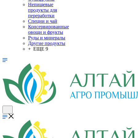
Непищевые
продукты для
переработки
Специи и чай
Консервированные
овощи и фрукты
Руды и минералы
Другие продукты
+ ЕЩЕ 9