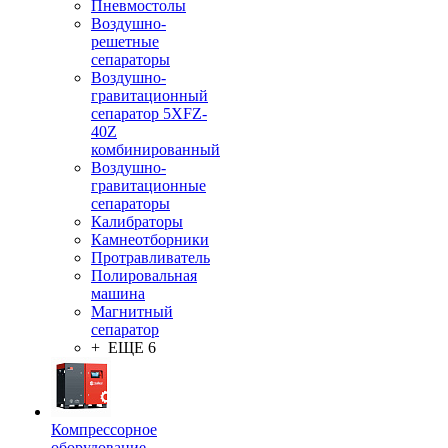
Пневмостолы
Воздушно-
решетные
сепараторы
Воздушно-
гравитационный
сепаратор 5XFZ-
40Z
комбинированный
Воздушно-
гравитационные
сепараторы
Калибраторы
Камнеотборники
Протравливатель
Полировальная
машина
Магнитный
сепаратор
+ ЕЩЕ 6
Компрессорное
оборудование