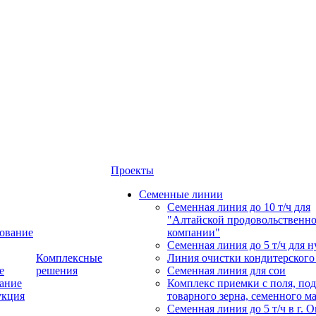
Проекты
Семенные линии
Семенная линия до 10 т/ч для
"Алтайской продовольственн
ование
компании"
Семенная линия до 5 т/ч для н
Комплексные
Линия очистки кондитерского
е
решения
Семенная линия для сои
ание
Комплекс приемки с поля, по
укция
товарного зерна, семенного м
Семенная линия до 5 т/ч в г. 