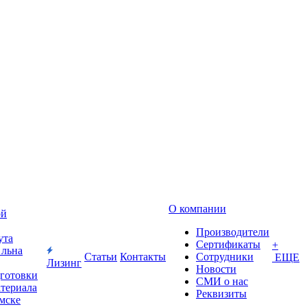
О компании
ой
Производители
ута
Сертификаты
+
 льна
Статьи
Контакты
Сотрудники
ЕЩЕ
Лизинг
Новости
дготовки
СМИ о нас
атериала
Реквизиты
Омске