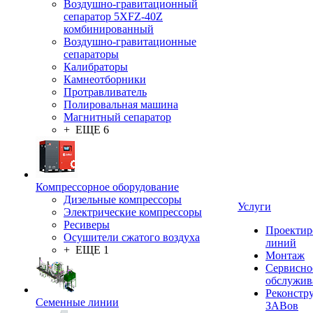
Воздушно-гравитационный
сепаратор 5XFZ-40Z
комбинированный
Воздушно-гравитационные
сепараторы
Калибраторы
Камнеотборники
Протравливатель
Полировальная машина
Магнитный сепаратор
+ ЕЩЕ 6
Компрессорное оборудование
Дизельные компрессоры
Услуги
Электрические компрессоры
Ресиверы
Проектир
Осушители сжатого воздуха
линий
+ ЕЩЕ 1
Монтаж
Сервисно
обслужив
Реконстр
Семенные линии
ЗАВов