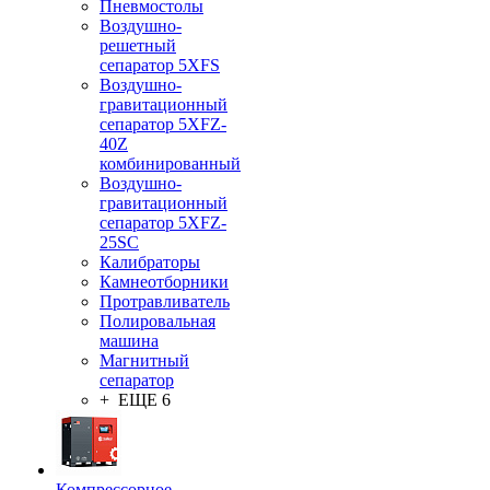
Пневмостолы
Воздушно-
решетный
сепаратор 5XFS
Воздушно-
гравитационный
сепаратор 5XFZ-
40Z
комбинированный
Воздушно-
гравитационный
сепаратор 5XFZ-
25SC
Калибраторы
Камнеотборники
Протравливатель
Полировальная
машина
Магнитный
сепаратор
+ ЕЩЕ 6
Компрессорное