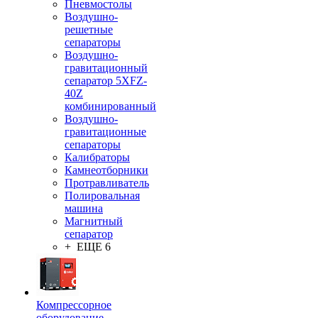
Пневмостолы
Воздушно-
решетные
сепараторы
Воздушно-
гравитационный
сепаратор 5XFZ-
40Z
комбинированный
Воздушно-
гравитационные
сепараторы
Калибраторы
Камнеотборники
Протравливатель
Полировальная
машина
Магнитный
сепаратор
+ ЕЩЕ 6
Компрессорное
оборудование