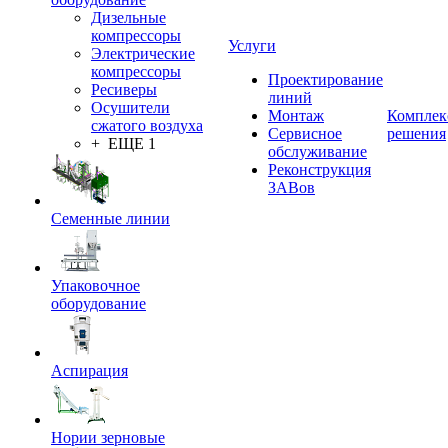
Дизельные
компрессоры
Услуги
Электрические
компрессоры
Проектирование
Ресиверы
линий
Осушители
Монтаж
Комплек
сжатого воздуха
Сервисное
решения
+ ЕЩЕ 1
обслуживание
Реконструкция
ЗАВов
Семенные линии
Упаковочное
оборудование
Аспирация
Нории зерновые