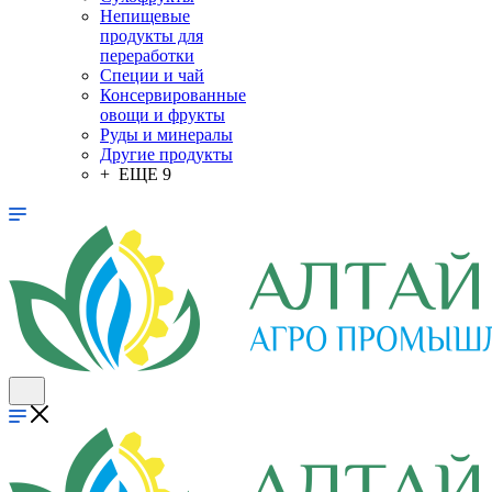
Непищевые
продукты для
переработки
Специи и чай
Консервированные
овощи и фрукты
Руды и минералы
Другие продукты
+ ЕЩЕ 9