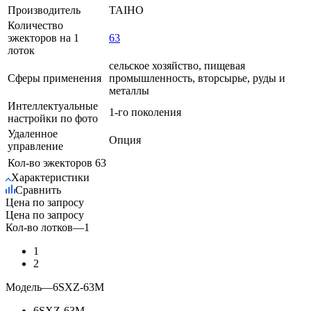
Производитель
TAIHO
Количество
эжекторов на 1
63
лоток
сельское хозяйство, пищевая
Сферы применения
промышленность, вторсырье, руды и
металлы
Интеллектуальные
1-го поколения
настройки по фото
Удаленное
Опция
управление
Кол-во эжекторов
63
Характеристики
Сравнить
Цена по запросу
Цена по запросу
Кол-во лотков
—
1
1
2
Модель
—
6SXZ-63М
6SXZ-63М