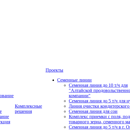
Проекты
Семенные линии
Семенная линия до 10 т/ч для
"Алтайской продовольственн
ование
компании"
Семенная линия до 5 т/ч для н
Комплексные
Линия очистки кондитерского
е
решения
Семенная линия для сои
ание
Комплекс приемки с поля, по
укция
товарного зерна, семенного м
Семенная линия до 5 т/ч в г. 