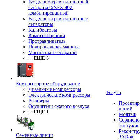
Воздушно-гравитационный
сепаратор 5XFZ-40Z
комбинированный
Воздушно-гравитационные
сепараторы
Калибраторы
Камнеотборники
Протравливатель
Полировальная машина
Магнитный сепаратор
+ ЕЩЕ 6
Компрессорное оборудование
Дизельные компрессоры
Услуги
Электрические компрессоры
Ресиверы
Проектир
Осушители сжатого воздуха
линий
+ ЕЩЕ 1
Монтаж
Сервисно
обслужив
Реконстр
Семенные линии
ЗАВов