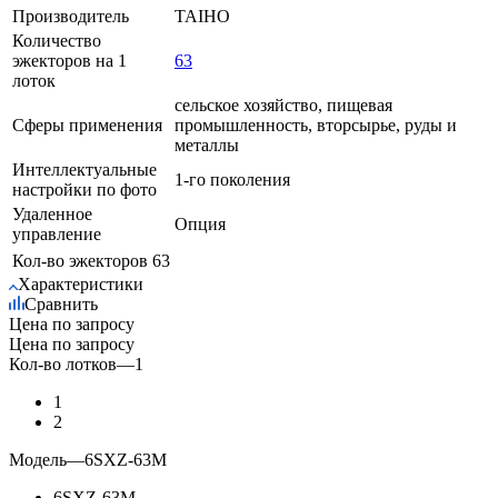
Производитель
TAIHO
Количество
эжекторов на 1
63
лоток
сельское хозяйство, пищевая
Сферы применения
промышленность, вторсырье, руды и
металлы
Интеллектуальные
1-го поколения
настройки по фото
Удаленное
Опция
управление
Кол-во эжекторов
63
Характеристики
Сравнить
Цена по запросу
Цена по запросу
Кол-во лотков
—
1
1
2
Модель
—
6SXZ-63М
6SXZ-63М