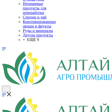
Непищевые
продукты для
переработки
Специи и чай
Консервированные
овощи и фрукты
Руды и минералы
Другие продукты
+ ЕЩЕ 9