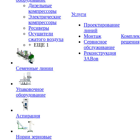
Дизельные
компрессоры
Услуги
Электрические
компрессоры
Проектирование
Ресиверы
линий
Осушители
Монтаж
Комплек
сжатого воздуха
Сервисное
решения
+ ЕЩЕ 1
обслуживание
Реконструкция
ЗАВов
Семенные линии
Упаковочное
оборудование
Аспирация
Нории зерновые