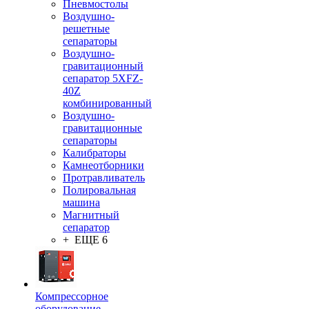
Пневмостолы
Воздушно-
решетные
сепараторы
Воздушно-
гравитационный
сепаратор 5XFZ-
40Z
комбинированный
Воздушно-
гравитационные
сепараторы
Калибраторы
Камнеотборники
Протравливатель
Полировальная
машина
Магнитный
сепаратор
+ ЕЩЕ 6
Компрессорное
оборудование