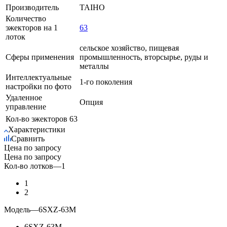
Производитель
TAIHO
Количество
эжекторов на 1
63
лоток
сельское хозяйство, пищевая
Сферы применения
промышленность, вторсырье, руды и
металлы
Интеллектуальные
1-го поколения
настройки по фото
Удаленное
Опция
управление
Кол-во эжекторов
63
Характеристики
Сравнить
Цена по запросу
Цена по запросу
Кол-во лотков
—
1
1
2
Модель
—
6SXZ-63М
6SXZ-63М