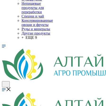
Непищевые
продукты для
переработки
Специи и чай
Консервированные
овощи и фрукты
Руды и минералы
Другие продукты
+ ЕЩЕ 9