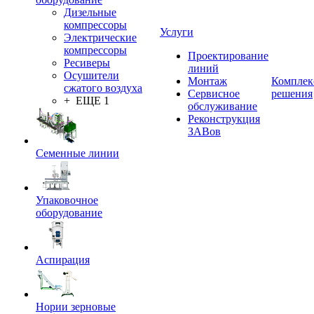
Дизельные
компрессоры
Услуги
Электрические
компрессоры
Проектирование
Ресиверы
линий
Осушители
Монтаж
Комплек
сжатого воздуха
Сервисное
решения
+ ЕЩЕ 1
обслуживание
Реконструкция
ЗАВов
Семенные линии
Упаковочное
оборудование
Аспирация
Нории зерновые