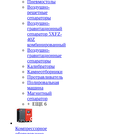
Пневмостолы
Воздушно-
решетные
сепараторы
Воздушно-
гравитационный
сепаратор 5XFZ-
40Z
комбинированный
Воздушно-
гравитационные
сепараторы
Калибраторы
Камнеотборники
Протравливатель
Полировальная
машина
Магнитный
сепаратор
+ ЕЩЕ 6
Компрессорное
оборудование