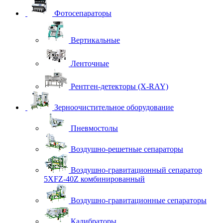
Фотосепараторы
Вертикальные
Ленточные
Рентген-детекторы (X-RAY)
Зерноочистительное оборудование
Пневмостолы
Воздушно-решетные сепараторы
Воздушно-гравитационный сепаратор
5XFZ-40Z комбинированный
Воздушно-гравитационные сепараторы
Калибраторы