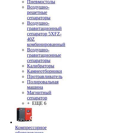
Пневмостолы
Воздушно-
решетные
сепараторы
Воздушно-
гравитационный
сепаратор 5XFZ-
40Z
комбинированный
Воздушно-
гравитационные
сепараторы
Калибраторы
Камнеотборники
Протравливатель
Полировальная
машина
Магнитный
сепаратор
+ ЕЩЕ 6
Компрессорное
оборудование