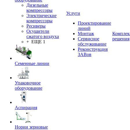
Дизельные
компрессоры
Услуги
Электрические
компрессоры
Проектирование
Ресиверы
линий
Осушители
Монтаж
Комплек
сжатого воздуха
Сервисное
решения
+ ЕЩЕ 1
обслуживание
Реконструкция
ЗАВов
Семенные линии
Упаковочное
оборудование
Аспирация
Нории зерновые