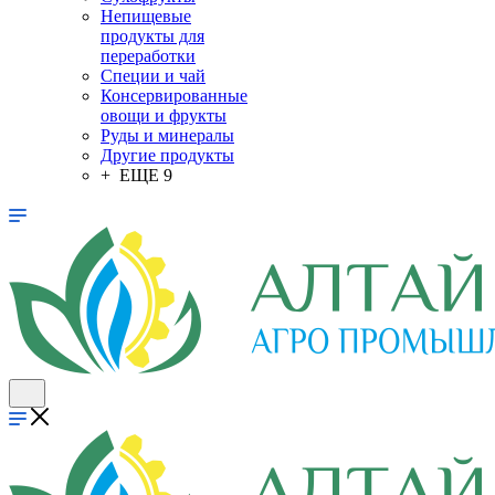
Непищевые
продукты для
переработки
Специи и чай
Консервированные
овощи и фрукты
Руды и минералы
Другие продукты
+ ЕЩЕ 9