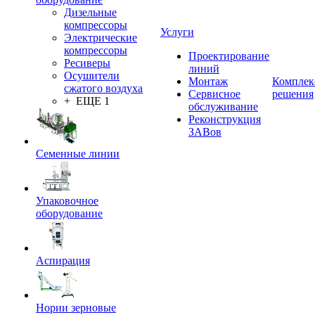
Дизельные
компрессоры
Услуги
Электрические
компрессоры
Проектирование
Ресиверы
линий
Осушители
Монтаж
Комплек
сжатого воздуха
Сервисное
решения
+ ЕЩЕ 1
обслуживание
Реконструкция
ЗАВов
Семенные линии
Упаковочное
оборудование
Аспирация
Нории зерновые