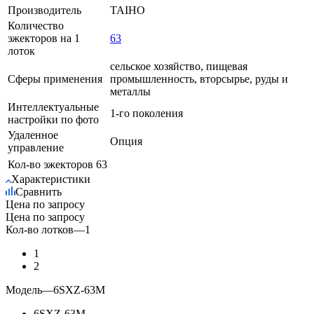
Производитель
TAIHO
Количество
эжекторов на 1
63
лоток
сельское хозяйство, пищевая
Сферы применения
промышленность, вторсырье, руды и
металлы
Интеллектуальные
1-го поколения
настройки по фото
Удаленное
Опция
управление
Кол-во эжекторов
63
Характеристики
Сравнить
Цена по запросу
Цена по запросу
Кол-во лотков
—
1
1
2
Модель
—
6SXZ-63М
6SXZ-63М