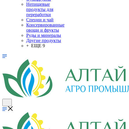
Непищевые
продукты для
переработки
Специи и чай
Консервированные
овощи и фрукты
Руды и минералы
Другие продукты
+ ЕЩЕ 9