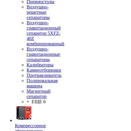
Пневмостолы
Воздушно-
решетные
сепараторы
Воздушно-
гравитационный
сепаратор 5XFZ-
40Z
комбинированный
Воздушно-
гравитационные
сепараторы
Калибраторы
Камнеотборники
Протравливатель
Полировальная
машина
Магнитный
сепаратор
+ ЕЩЕ 6
Компрессорное
оборудование