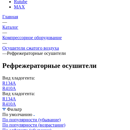
Rutube
MAX
Главная
—
Каталог
—
Компрессорное оборудование
—
Осушители сжатого воздуха
—
Рефрежераторные осушители
Рефрежераторные осушители
Вид хладогента:
R134A
R410A
Вид хладогента:
R134A
R410A
Фильтр
По умолчанию
По популярности (убывание)
По популярности (возрастание)