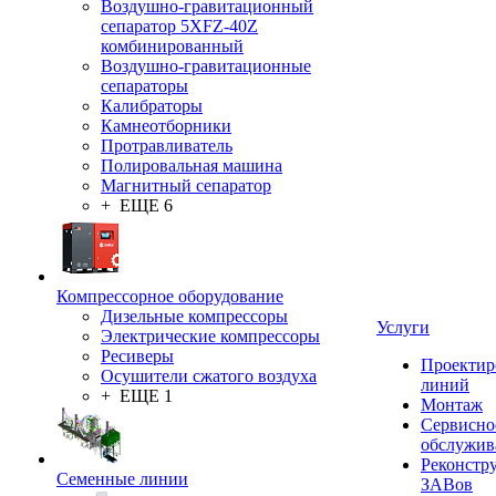
Воздушно-гравитационный
сепаратор 5XFZ-40Z
комбинированный
Воздушно-гравитационные
сепараторы
Калибраторы
Камнеотборники
Протравливатель
Полировальная машина
Магнитный сепаратор
+ ЕЩЕ 6
Компрессорное оборудование
Дизельные компрессоры
Услуги
Электрические компрессоры
Ресиверы
Проектир
Осушители сжатого воздуха
линий
+ ЕЩЕ 1
Монтаж
Сервисно
обслужив
Реконстр
Семенные линии
ЗАВов