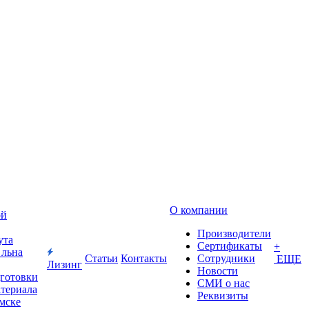
О компании
ой
Производители
ута
Сертификаты
+
 льна
Статьи
Контакты
Сотрудники
ЕЩЕ
Лизинг
Новости
дготовки
СМИ о нас
атериала
Реквизиты
Омске