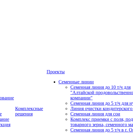
Проекты
Семенные линии
Семенная линия до 10 т/ч для
"Алтайской продовольственн
ование
компании"
Семенная линия до 5 т/ч для н
Комплексные
Линия очистки кондитерского
е
решения
Семенная линия для сои
ание
Комплекс приемки с поля, по
укция
товарного зерна, семенного м
Семенная линия до 5 т/ч в г. 